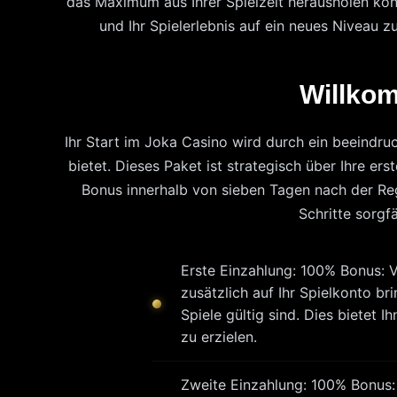
das Maximum aus Ihrer Spielzeit herausholen kön
und Ihr Spielerlebnis auf ein neues Niveau z
Willkom
Ihr Start im Joka Casino wird durch ein beeindru
bietet. Dieses Paket ist strategisch über Ihre ers
Bonus innerhalb von sieben Tagen nach der Re
Schritte sorgf
Erste Einzahlung: 100% Bonus: V
zusätzlich auf Ihr Spielkonto b
Spiele gültig sind. Dies bietet
zu erzielen.
Zweite Einzahlung: 100% Bonus: