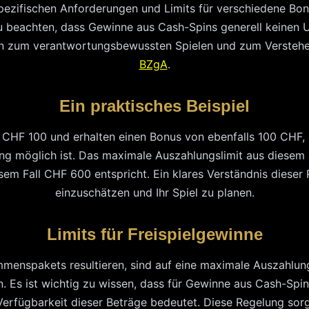
pezifischen Anforderungen und Limits für verschiedene Bon
u beachten, dass Gewinne aus Cash-Spins generell keinen 
nen zum verantwortungsbewussten Spielen und zum Verste
BZgA
.
Ein praktisches Beispiel
 CHF 100 und erhalten einen Bonus von ebenfalls 100 CHF
ng möglich ist. Das maximale Auszahlungslimit aus diesem
em Fall CHF 600 entspricht. Ein klares Verständnis dieser Re
einzuschätzen und Ihr Spiel zu planen.
Limits für Freispielgewinne
ommenspakets resultieren, sind auf eine maximale Auszahl
 Es ist wichtig zu wissen, dass für Gewinne aus Cash-Spins
erfügbarkeit dieser Beträge bedeutet. Diese Regelung sorg