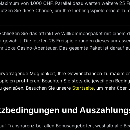
aximum von 1.000 CHF. Parallel dazu warten weitere 25 Frei
Nutzen Sie diese Chance, um Ihre Lieblingsspiele erneut zu 
Schließen Sie das attraktive Willkommenspaket mit einem d
a gewährt. Die letzten 25 Freispiele runden dieses umfass
 Ihr Joka Casino-Abenteuer. Das gesamte Paket ist darauf au
rvorragende Möglichkeit, Ihre Gewinnchancen zu maximieren
ielen profitieren. Beachten Sie stets die jeweiligen Bedin
zu genießen. Besuchen Sie unsere
Startseite
, um mehr über 
zbedingungen und Auszahlungs
 auf Transparenz bei allen Bonusangeboten, weshalb alle B