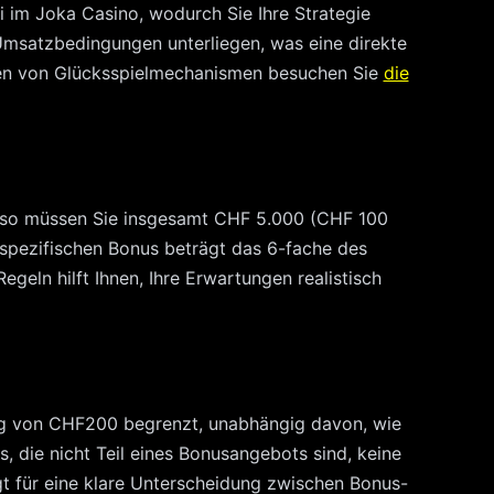
i im Joka Casino, wodurch Sie Ihre Strategie
Umsatzbedingungen unterliegen, was eine direkte
hen von Glücksspielmechanismen besuchen Sie
die
, so müssen Sie insgesamt CHF 5.000 (CHF 100
 spezifischen Bonus beträgt das 6-fache des
geln hilft Ihnen, Ihre Erwartungen realistisch
ung von CHF200 begrenzt, unabhängig davon, wie
, die nicht Teil eines Bonusangebots sind, keine
t für eine klare Unterscheidung zwischen Bonus-