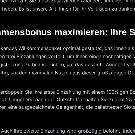
nen. Nutzen Sie diese zusätzlichen Chancen, um unser vielf
u heben. Es ist unsere Art, Ihnen für Ihr Vertrauen zu dan
mensbonus maximieren: Ihre S
ckendes Willkommenspaket optimal gestaltet, das Ihnen als
ten drei Einzahlungen verteilt, um Ihnen einen nachhaltigen 
gistrierung zu beanspruchen, um das gesamte Angebot voll 
ältig, um den maximalen Nutzen aus dieser großzügigen Off
erdoppeln Sie Ihre erste Einzahlung mit einem 100%igen B
ringt. Umgehend nach der Gutschrift erhalten Sie zudem 25 F
 Ihnen eine ausgezeichnete Gelegenheit, die beliebtesten Sl
 Auch Ihre zweite Einzahlung wird großzügig belohnt, inde